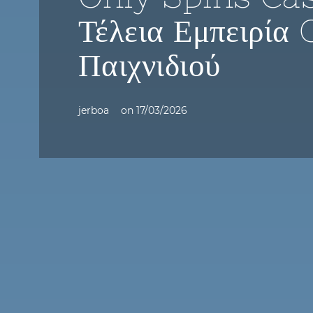
Τέλεια Εμπειρία
Παιχνιδιού
jerboa
on
17/03/2026