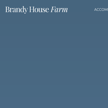
ACCOM