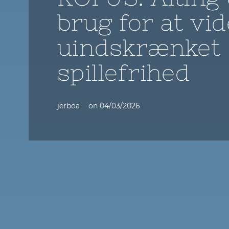
brug for at vi
uindskrænket
spillefrihed
jerboa
on
04/03/2026