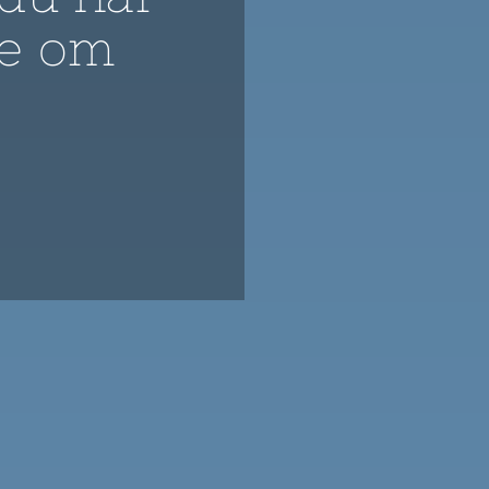
de om