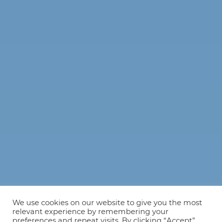
We use cookies on our website to give you the most
relevant experience by remembering your
preferences and repeat visits. By clicking “Accept”,