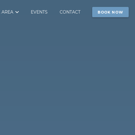
 AREA
EVENTS
CONTACT
BOOK NOW