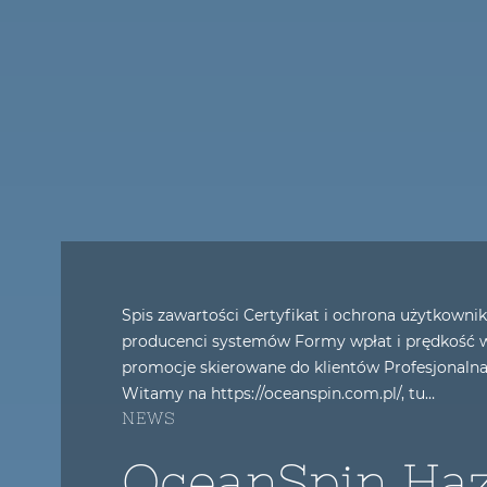
Spis zawartości Certyfikat i ochrona użytkowni
producenci systemów Formy wpłat i prędkość w
promocje skierowane do klientów Profesjonaln
Witamy na https://oceanspin.com.pl/, tu…
NEWS
OceanSpin Haz