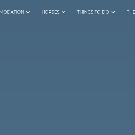
MODATION
HORSES
THINGS TO DO
THE