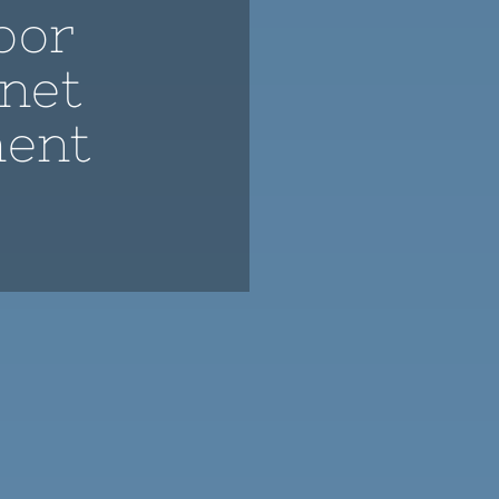
oor
net
ment