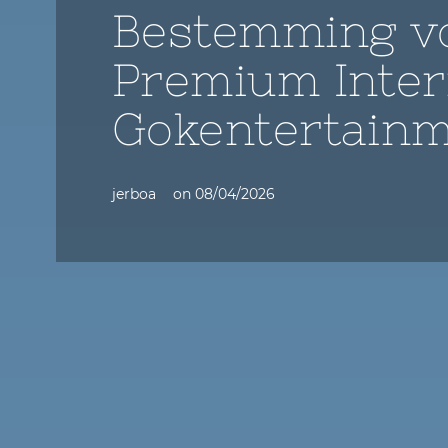
Bestemming v
Premium Inter
Gokentertain
jerboa
on
08/04/2026