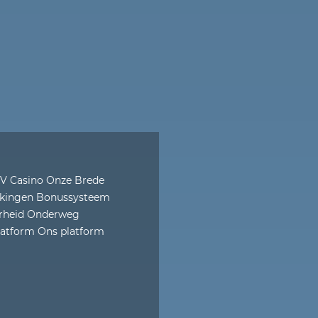
NV Casino Onze Brede
ekingen Bonussysteem
arheid Onderweg
latform Ons platform