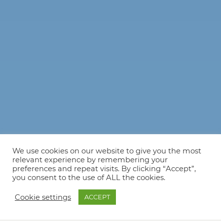
We use cookies on our website to give you the most
relevant experience by remembering your
preferences and repeat visits. By clicking “Accept”,
you consent to the use of ALL the cookies.
Cookie settings
ACCEPT