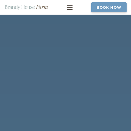
BOOK NOW