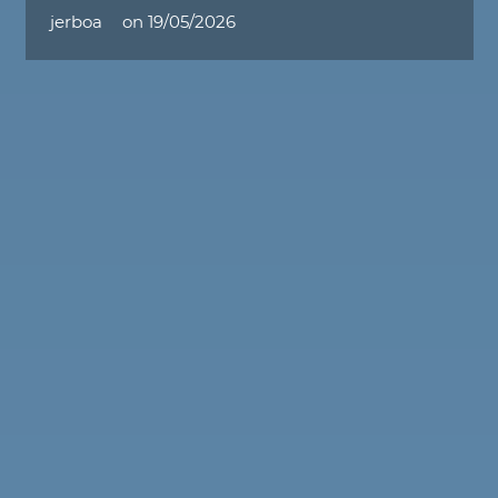
jerboa
on
19/05/2026