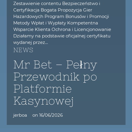
Zestawienie contentu Bezpieczeństwo i
Certyfikacja Bogata Propozycja Gier
Hazardowych Program Bonusów i Promocji
Metody Wpłat i Wypłaty Kompetentna
Wsparcie Klienta Ochrona i Licencjonowanie
Działamy na podstawie oficjalnej certyfikatu
wydanej przez…
NEWS
Mr Bet – Pełny
Przewodnik po
Platformie
Kasynowej
jerboa
on
16/06/2026