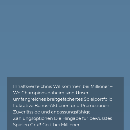
Inhaltsverzeichnis Willkommen bei Millioner –
Wo Champions daheim sind Unser
umfangreiches breitgefächertes Spielportfolio
Lukrative Bonus-Aktionen und Promotionen
Zuverlässige und anpassungsfähige
Zahlungsoptionen Die Hingabe für bewusstes
Spielen Grüß Gott bei Millioner…