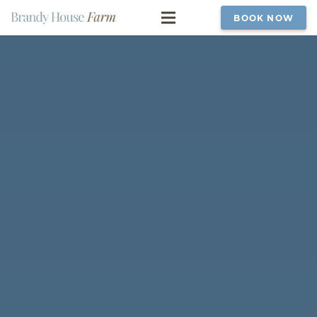
BOOK NOW