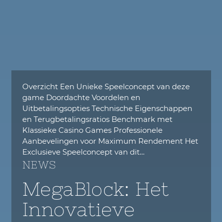
Overzicht Een Unieke Speelconcept van deze
game Doordachte Voordelen en
Uitbetalingsopties Technische Eigenschappen
en Terugbetalingsratios Benchmark met
Klassieke Casino Games Professionele
Aanbevelingen voor Maximum Rendement Het
Exclusieve Speelconcept van dit…
NEWS
MegaBlock: Het
Innovatieve