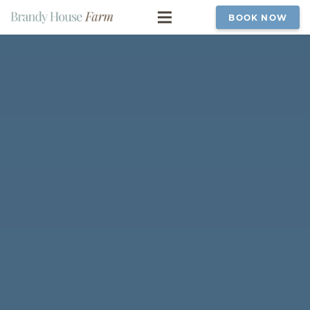
BOOK NOW