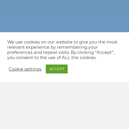
We use cookies on our website to give you the most
relevant experience by remembering your
preferences and repeat visits. By clicking “Accept”,
you consent to the use of ALL the cookies.
Cookie settings
ACCEPT