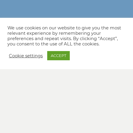
We use cookies on our website to give you the most
relevant experience by remembering your
preferences and repeat visits. By clicking “Accept”,
you consent to the use of ALL the cookies.
Cookie settings
ACCEPT