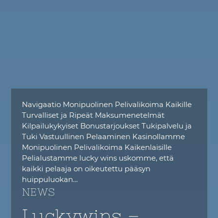
Navigaatio Monipuolinen Pelivalikoima Kaikille
Turvalliset ja Ripeät Maksumenetelmät
Kilpailukykyiset Bonustarjoukset Tukipalvelu ja
Tuki Vastuullinen Pelaaminen Kasinollamme
Monipuolinen Pelivalikoima Kaikenlaisille
Pelialustamme lucky wins uskomme, että
kaikki pelaaja on oikeutettu pääsyn
huippuluokan…
NEWS
Luckywins –