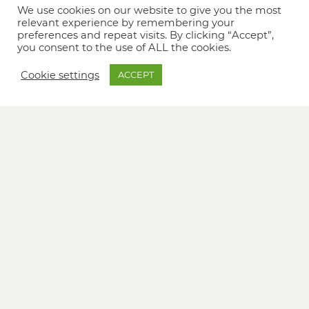
We use cookies on our website to give you the most
relevant experience by remembering your
preferences and repeat visits. By clicking “Accept”,
you consent to the use of ALL the cookies.
Cookie settings
ACCEPT