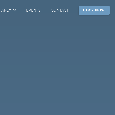
 AREA
EVENTS
CONTACT
BOOK NOW