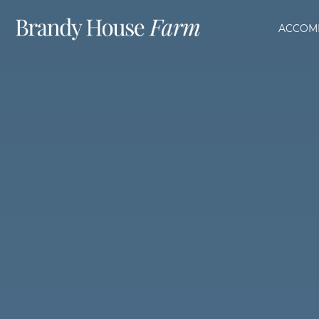
ACCOM