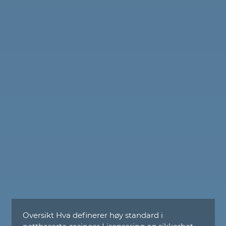
Oversikt Hva definerer høy standard i