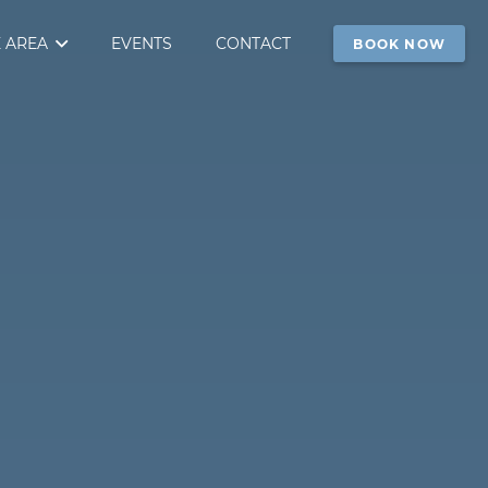
 AREA
EVENTS
CONTACT
BOOK NOW