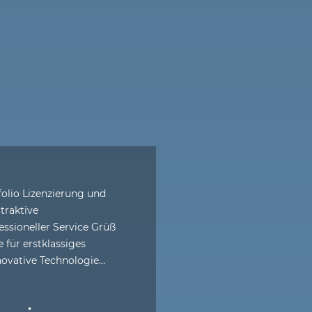
folio Lizenzierung und
traktive
sioneller Service Grüß
e für erstklassiges
nnovative Technologie…