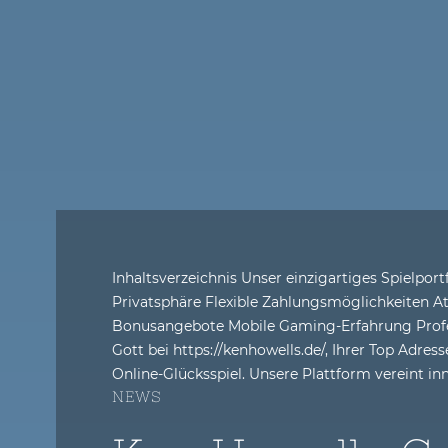
Inhaltsverzeichnis Unser einzigartiges Spielport
Privatsphäre Flexible Zahlungsmöglichkeiten At
Bonusangebote Mobile Gaming-Erfahrung Profes
Gott bei https://kenhowells.de/, Ihrer Top Adress
Online-Glücksspiel. Unsere Plattform vereint i
NEWS