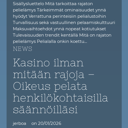
Sisällysluettelo Mitä tarkoittaa rajaton
pelielämys Tärkeimmät ominaisuudet ynnä
hyödyt Verrattuna perinteisiin pelialustoihin
Turvallisuus sekä vastuullinen pelaamiskulttuuri
Maksuvaihtoehdot ynnä nopeat kotiutukset
Tulevaisuuden trendit kentällä Mitä on rajaton
pelielämys Pelialalla onkin koettu…
NEWS
Kasino ilman
mitään rajoja –
Oikeus pelata
henkilökohtaisilla
säännöilläsi
jerboa
on
20/01/2026