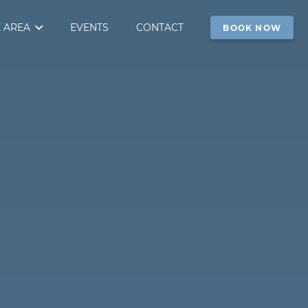
 AREA
EVENTS
CONTACT
BOOK NOW