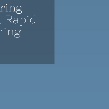
ring
t Rapid
ning