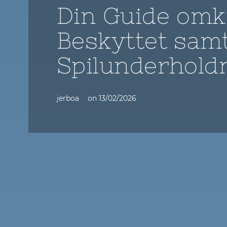
Din Guide omk
Beskyttet sam
Spilunderhold
jerboa
on
13/02/2026