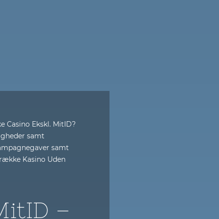
e Casino Ekskl. MitID?
ligheder samt
 Kampagnegaver samt
trække Kasino Uden
MitID –