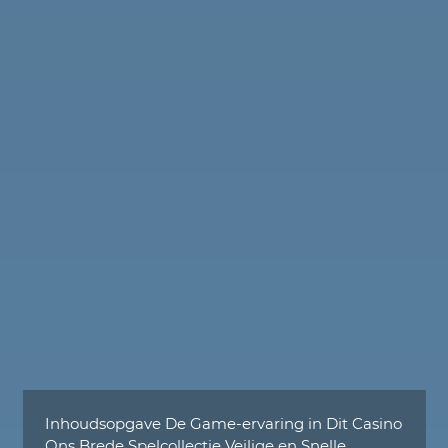
Inhoudsopgave De Game-ervaring in Dit Casino
Ons Brede Spelcollectie Veilige en Snelle