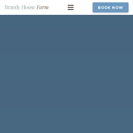
BOOK NOW