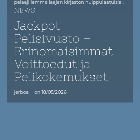
pelaajillemme laajan kirjaston huippulaatuisia…
NEWS
Jackpot
Pelisivusto –
Erinomaisimmat
Voittoedut ja
Pelikokemukset
jerboa
on
18/05/2026