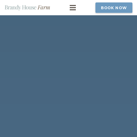
BOOK NOW