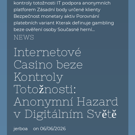
kontroly totožnosti IT podpora anonymních
platforem Zásadní body určené klienty
Bezpečnost monetary aktiv Porovnání
platebních variant Kterak definuje gambling
beze ověření osoby Současné herní…
NEWS
Internetové
Casino beze
Kontroly
Totožnosti:
Anonymní Hazard
v Digitálním Světě
jerboa
on
06/06/2026