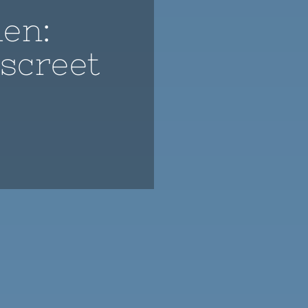
len:
iscreet