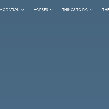
MODATION
HORSES
THINGS TO DO
THE