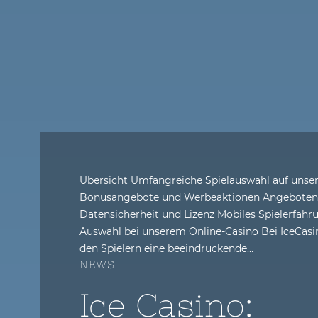
Übersicht Umfangreiche Spielauswahl auf unser
Bonusangebote und Werbeaktionen Angebote
Datensicherheit und Lizenz Mobiles Spielerfah
Auswahl bei unserem Online-Casino Bei IceCasi
den Spielern eine beeindruckende…
NEWS
Ice Casino: