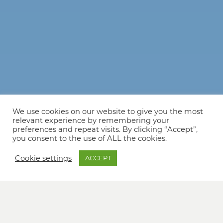
We use cookies on our website to give you the most
relevant experience by remembering your
preferences and repeat visits. By clicking “Accept”,
you consent to the use of ALL the cookies.
Cookie settings
ACCEPT