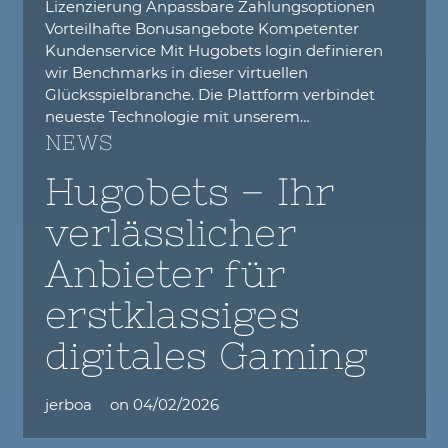
Lizenzierung Anpassbare Zahlungsoptionen
Vorteilhafte Bonusangebote Kompetenter
Kundenservice Mit Hugobets login definieren
wir Benchmarks in dieser virtuellen
Glücksspielbranche. Die Plattform verbindet
neueste Technologie mit unserem…
NEWS
Hugobets – Ihr
verlässlicher
Anbieter für
erstklassiges
digitales Gaming
jerboa
on
04/02/2026