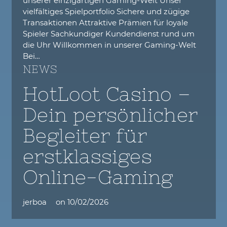
unserer einzigartigen Gaming-Welt Unser
vielfältiges Spielportfolio Sichere und zügige
Transaktionen Attraktive Prämien für loyale
Spieler Sachkundiger Kundendienst rund um
die Uhr Willkommen in unserer Gaming-Welt
Bei…
NEWS
HotLoot Casino –
Dein persönlicher
Begleiter für
erstklassiges
Online-Gaming
jerboa
on
10/02/2026