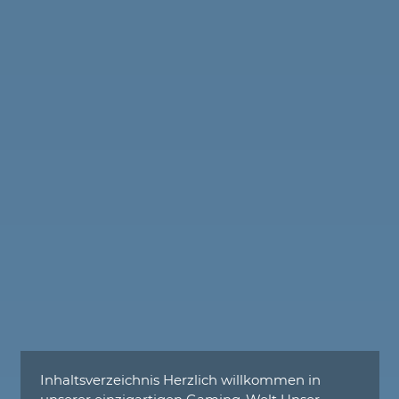
Inhaltsverzeichnis Herzlich willkommen in