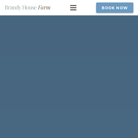
BOOK NOW