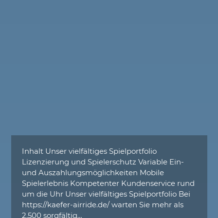
Inhalt Unser vielfältiges Spielportfolio
Lizenzierung und Spielerschutz Variable Ein-
und Auszahlungsmöglichkeiten Mobile
Spielerlebnis Kompetenter Kundenservice rund
um die Uhr Unser vielfältiges Spielportfolio Bei
https://kaefer-airride.de/ warten Sie mehr als
2.500 sorgfältig…