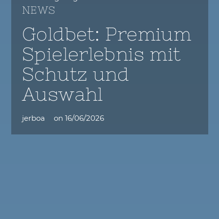
NEWS
Goldbet: Premium
Spielerlebnis mit
Schutz und
Auswahl
jerboa
on
16/06/2026