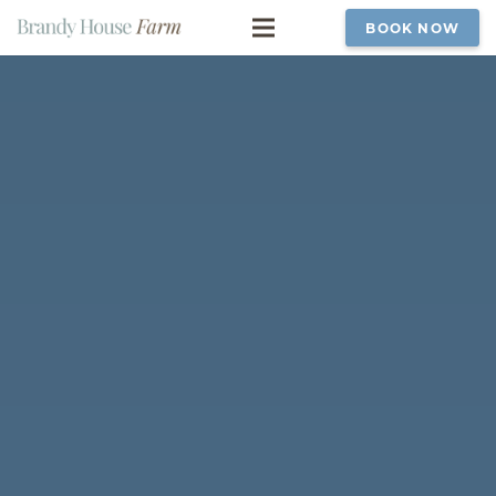
BOOK NOW