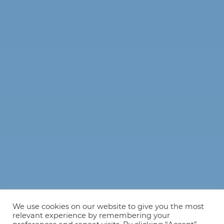
We use cookies on our website to give you the most
relevant experience by remembering your