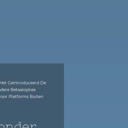
 Het Geïntroduceerd De
ndere Betaalopties
 voor Platforms Buiten
onder