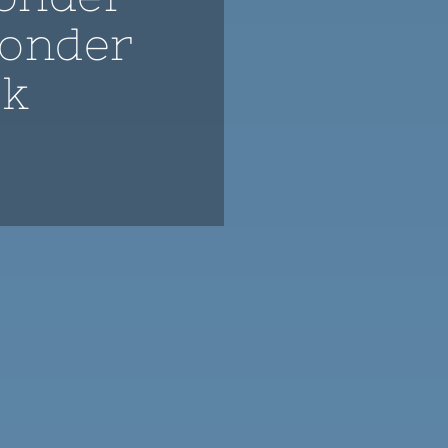
Zonder
ck