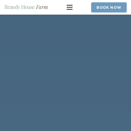
BOOK NOW