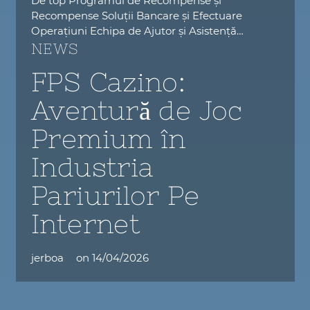
De top Programul de Recompense și
Recompense Soluții Bancare și Efectuare
Operațiuni Echipa de Ajutor și Asistență…
NEWS
FPS Cazino:
Aventură de Joc
Premium în
Industria
Pariurilor Pe
Internet
jerboa
on
14/04/2026