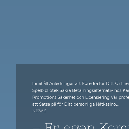
Innehåll Anledningar att Föredra för Ditt Online
Spelbibliotek Säkra Betalningsalternativ hos 
Promotions Säkerhet och Licensiering Vår profe
att Satsa på för Ditt personliga Nätkasino…
NEWS
– Er egen Kom