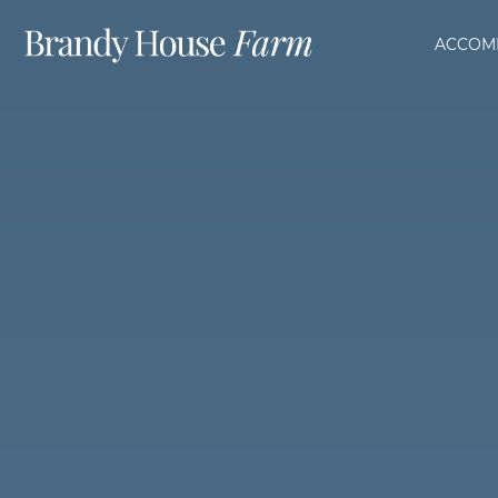
ACCOM