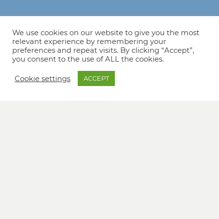
We use cookies on our website to give you the most
relevant experience by remembering your
preferences and repeat visits. By clicking “Accept”,
you consent to the use of ALL the cookies.
Cookie settings
ACCEPT