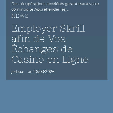
Des récupérations accélérés garantissant votre
commodité Appréhender les…
NEWS
Employer Skrill
afin de Vos
Échanges de
Casino en Ligne
jerboa
on
26/03/2026