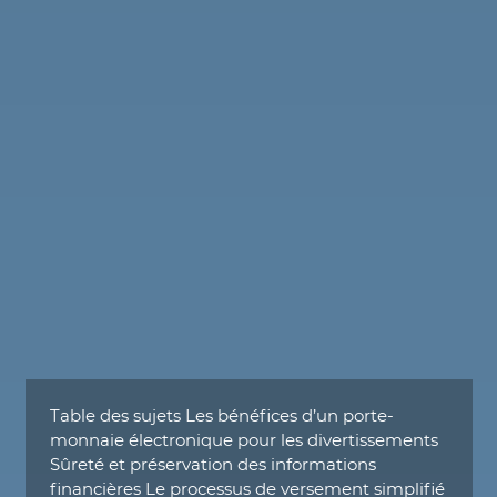
Table des sujets Les bénéfices d’un porte-
monnaie électronique pour les divertissements
Sûreté et préservation des informations
financières Le processus de versement simplifié