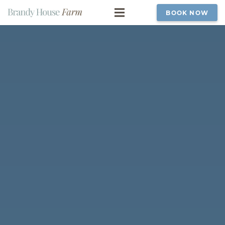
BOOK NOW