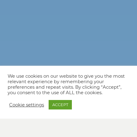
We use cookies on our website to give you the most
relevant experience by remembering your
preferences and repeat visits. By clicking “Accept”,
you consent to the use of ALL the cookies.
Cookie settings
ACCEPT