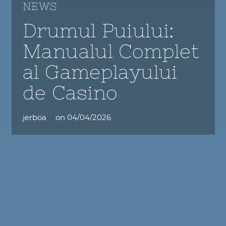
NEWS
Drumul Puiului:
Manualul Complet
al Gameplayului
de Casino
jerboa
on
04/04/2026