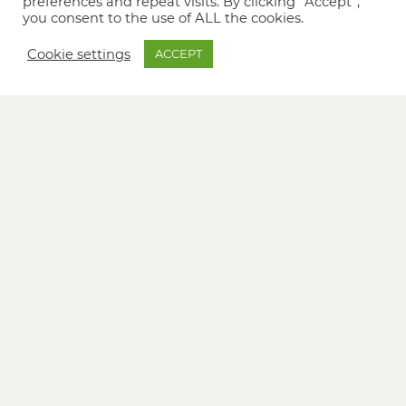
preferences and repeat visits. By clicking “Accept”,
you consent to the use of ALL the cookies.
Cookie settings
ACCEPT