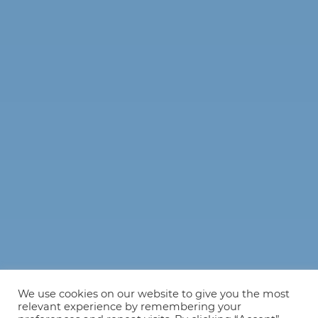
We use cookies on our website to give you the most
relevant experience by remembering your