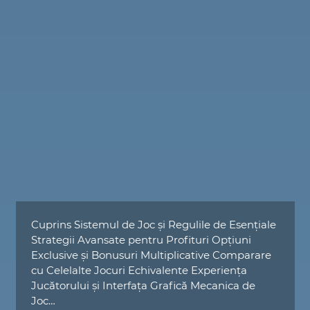
Cuprins Sistemul de Joc și Regulile de Esențiale
Strategii Avansate pentru Profituri Opțiuni
Exclusive și Bonusuri Multiplicative Comparare
cu Celelalte Jocuri Echivalente Experiența
Jucătorului și Interfața Grafică Mecanica de
Joc…