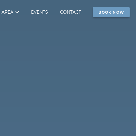
 AREA
EVENTS
CONTACT
BOOK NOW