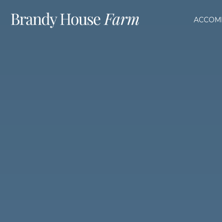
ACCOM