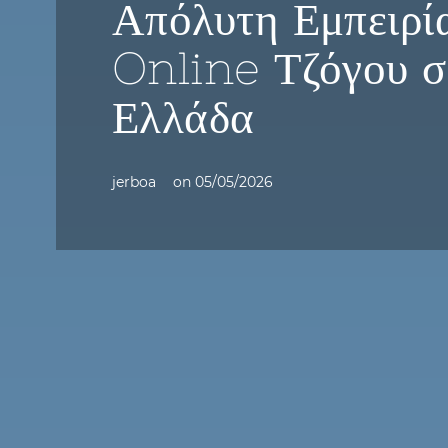
Απόλυτη Εμπειρί
Online Τζόγου σ
Ελλάδα
jerboa
on
05/05/2026