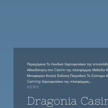
Περιεχόμενα Το Λουδικό Χαρτοφυλάκιο της ιστοσελίδ
Αδειοδότηση στο Casino της πλατφόρμας Μέθοδοι Κ
Μεταφορών Κινητή Έκδοση Παιχνιδιού Το Σύστημα Α
Gaming Χαρτοφυλάκιο της πλατφόρμας…
NEWS
Dragonia Casi