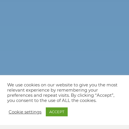
We use cookies on our website to give you the most
relevant experience by remembering your
preferences and repeat visits. By clicking “Accept”,
you consent to the use of ALL the cookies.
Cookie settings
ACCEPT