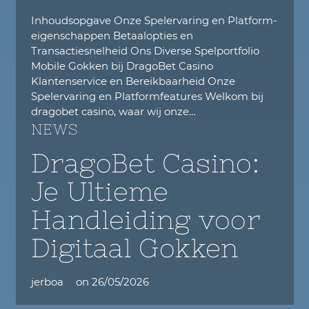
Inhoudsopgave Onze Spelervaring en Platform-
eigenschappen Betaalopties en
Transactiesnelheid Ons Diverse Spelportfolio
Mobile Gokken bij DragoBet Casino
Klantenservice en Bereikbaarheid Onze
Spelervaring en Platformfeatures Welkom bij
dragobet casino, waar wij onze…
NEWS
DragoBet Casino:
Je Ultieme
Handleiding voor
Digitaal Gokken
jerboa
on
26/05/2026