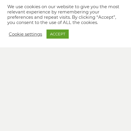
We use cookies on our website to give you the most
relevant experience by remembering your
preferences and repeat visits. By clicking “Accept”,
you consent to the use of ALL the cookies.
Cookie settings
ACCEPT