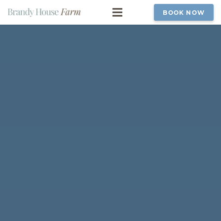
BOOK NOW