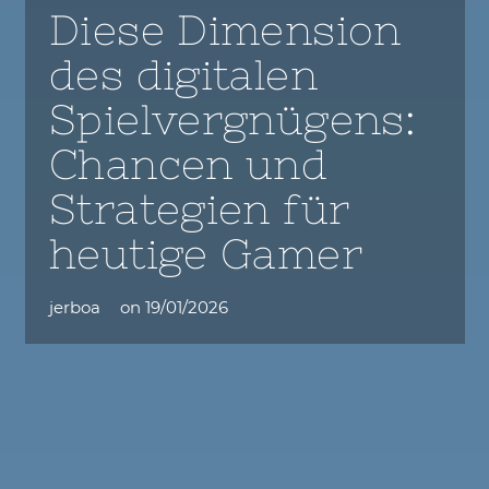
Diese Dimension
des digitalen
Spielvergnügens:
Chancen und
Strategien für
heutige Gamer
jerboa
on
19/01/2026