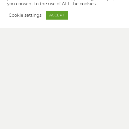
you consent to the use of ALL the cookies.
Cookie settings
ACCEPT