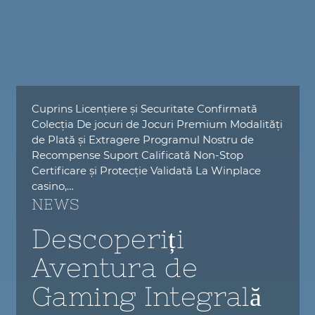
Cuprins Licențiere și Securitate Confirmată
Colecția De jocuri de Jocuri Premium Modalități
de Plată și Extragere Programul Nostru de
Recompense Suport Calificată Non-Stop
Certificare și Protecție Validată La Winplace
casino,…
NEWS
Descoperiți
Aventura de
Gaming Integrală