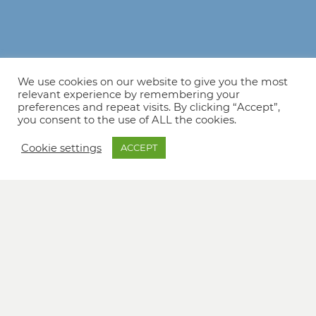
We use cookies on our website to give you the most
relevant experience by remembering your
preferences and repeat visits. By clicking “Accept”,
you consent to the use of ALL the cookies.
Cookie settings
ACCEPT