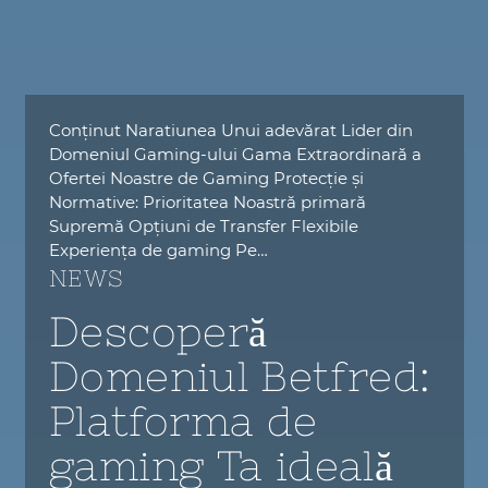
Conținut Naratiunea Unui adevărat Lider din
Domeniul Gaming-ului Gama Extraordinară a
Ofertei Noastre de Gaming Protecție și
Normative: Prioritatea Noastră primară
Supremă Opțiuni de Transfer Flexibile
Experiența de gaming Pe…
NEWS
Descoperă
Domeniul Betfred:
Platforma de
gaming Ta ideală