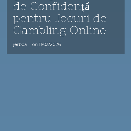
de Confidență
pentru Jocuri de
Gambling Online
jerboa
on
11/03/2026