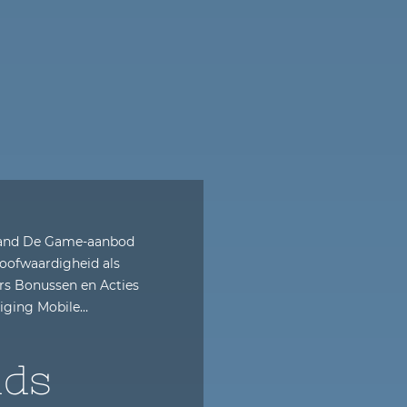
 land De Game-aanbod
loofwaardigheid als
ers Bonussen en Acties
iging Mobile…
ids