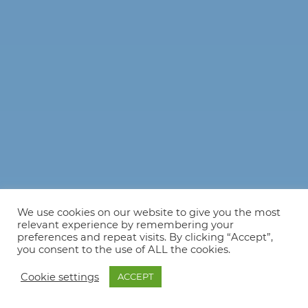
We use cookies on our website to give you the most
relevant experience by remembering your
preferences and repeat visits. By clicking “Accept”,
you consent to the use of ALL the cookies.
Cookie settings
ACCEPT