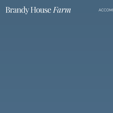
ACCOM