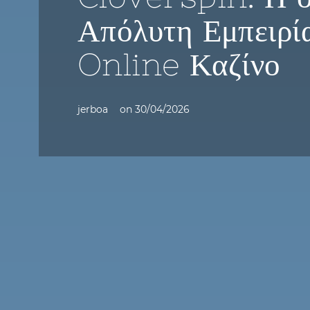
Απόλυτη Εμπειρί
Online Καζίνο
jerboa
on
30/04/2026