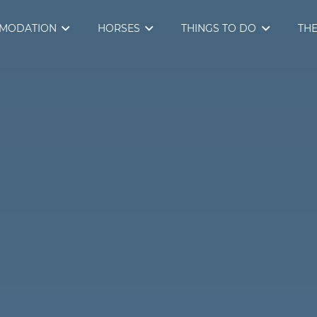
MODATION
HORSES
THINGS TO DO
THE