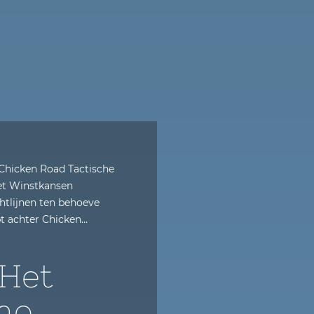
Chicken Road Tactische
et Winstkansen
htlijnen ten behoeve
t achter Chicken…
 Het
no