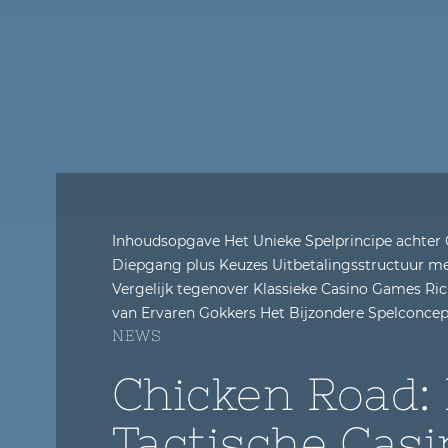
Inhoudsopgave Het Unieke Spelprincipe achter 
Diepgang plus Keuzes Uitbetalingsstructuur m
Vergelijk tegenover Klassieke Casino Games Ric
van Ervaren Gokkers Het Bijzondere Spelconcep
NEWS
Chicken Road:
Tactische Casi