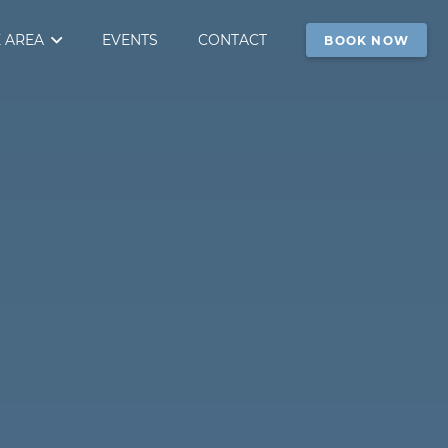
 AREA
EVENTS
CONTACT
BOOK NOW