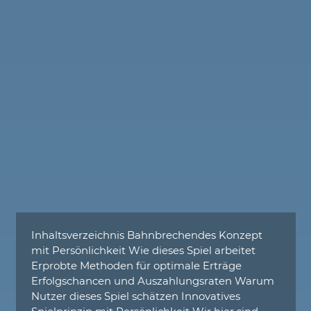
Inhaltsverzeichnis Bahnbrechendes Konzept
mit Persönlichkeit Wie dieses Spiel arbeitet
Erprobte Methoden für optimale Erträge
Erfolgschancen und Auszahlungsraten Warum
Nutzer dieses Spiel schätzen Innovatives