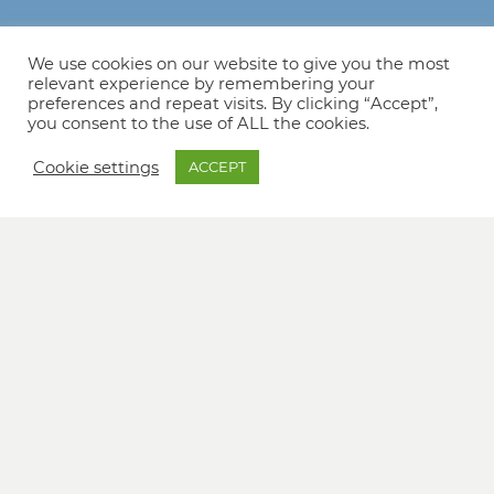
We use cookies on our website to give you the most
relevant experience by remembering your
preferences and repeat visits. By clicking “Accept”,
you consent to the use of ALL the cookies.
Cookie settings
ACCEPT